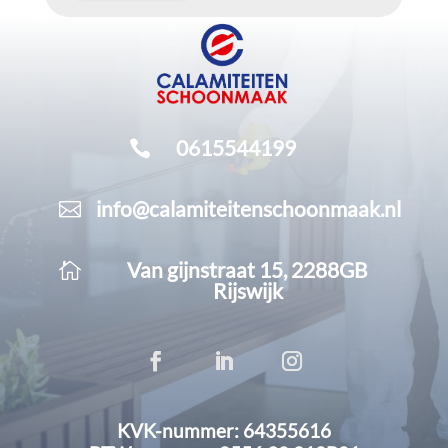
0615544199

info@calamiteitenschoonmaak.nl

Van gijnstraat 15, 2288GB

Rijswijk
KVK-nummer: 64355616