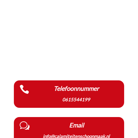

Telefoonnummer
0615544199
w
Email
info@calamiteitenschoonmaak.nl