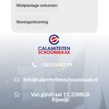
Wietplantage ontruimen
Woningontruiming
0615544199

info@calamiteitenschoonmaak.nl

Van gijnstraat 15, 2288GB

Rijswijk