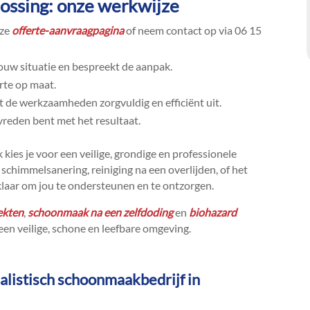
lossing: onze werkwijze
nze
offerte-aanvraagpagina
of neem contact op via 06 15
ouw situatie en bespreekt de aanpak.​
rte op maat.​
 de werkzaamheden zorgvuldig en efficiënt uit.​
vreden bent met het resultaat.​
ies je voor een veilige, grondige en professionele
schimmelsanering, reiniging na een overlijden, of het
klaar om jou te ondersteunen en te ontzorgen.​
iekten
,
schoonmaak na een zelfdoding
en
biohazard
en veilige, schone en leefbare omgeving.​
alistisch schoonmaakbedrijf in