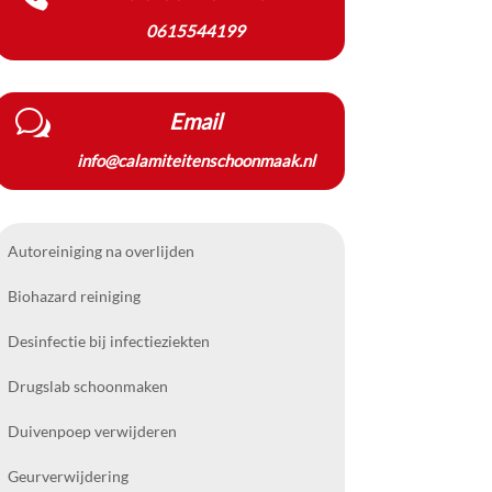
0615544199
w
Email
info@calamiteitenschoonmaak.nl
Autoreiniging na overlijden
Biohazard reiniging
Desinfectie bij infectieziekten
Drugslab schoonmaken
Duivenpoep verwijderen
Geurverwijdering