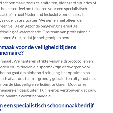
d schoonmaak, zoals calamiteiten, biohazard situaties of
s het essentieel om te kiezen voor een specialistisch
actief in heel Nederland inclusief Zonnemaire, is
vaak delicate situaties.​ We nemen niet alleen de
een veilige en gezonde omgeving na ernstige
zelfdoding of waterschade.​ Ons team van professionele
nnen 6 uur, zodat je snel geholpen bent.​
nmaak voor de veiligheid tijdens
onnemaire?
onmaak.​ We hanteren strikte veiligheidsprotocollen en
hoden en -middelen die specifiek zijn ontworpen voor
Of het nu gaat om biohazard reiniging, het opruimen na
gisch afval, ons team is grondig getraind en uitgerust met
m de klus veilig en efficiënt te klaren.​ Door onze
nemaire en daarbuiten, kun je erop vertrouwen dat jouw
essionaliteit wordt behandeld.​
van een specialistisch schoonmaakbedrijf
?