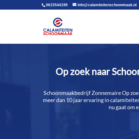
voor in de body
0615544199
info@calamiteitenschoonmaak.nl
Op zoek naar Schoon
Schoonmaakbedrijf Zonnemaire Op zoek 
meer dan 10 jaar ervaring in calamiteiten
nu gaat om ee