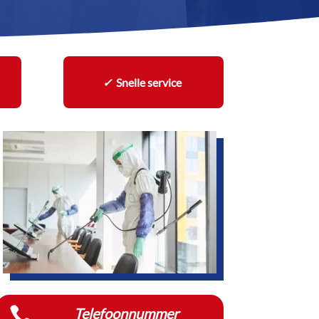
✓
Snelle service

Telefoonnummer