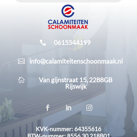
0615544199

info@calamiteitenschoonmaak.nl

Van gijnstraat 15, 2288GB

Rijswijk
KVK-nummer: 64355616
BTW-nummer: 8556.30.218B01